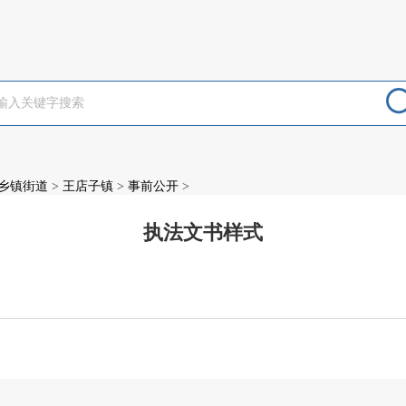
乡镇街道
>
王店子镇
>
事前公开
>
执法文书样式
：