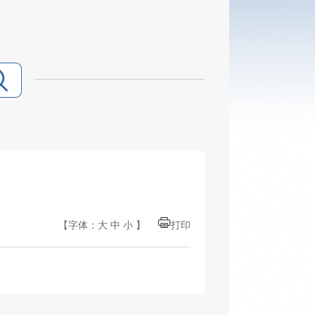
【字体：
大
中
小
】
打印