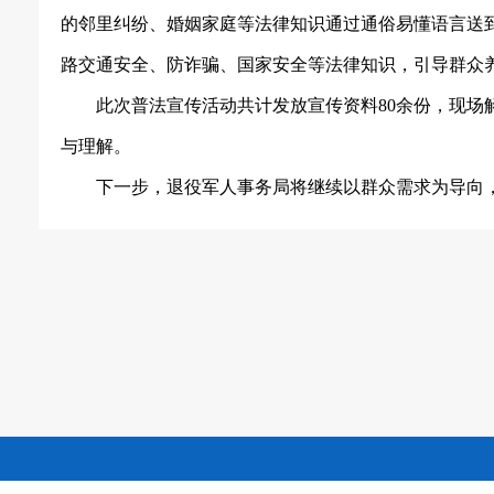
的邻里纠纷、婚姻家庭等法律知识通过
通俗易懂语言
送
路交通安全、防诈骗、国家安全等法律知识，引导群众
此次普法宣传活动共计发放宣传资料
80
余份，现场
与理解。
下一步，
退役军人事务局
将继续以群众需求为导向