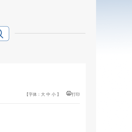
【字体：
大
中
小
】
打印