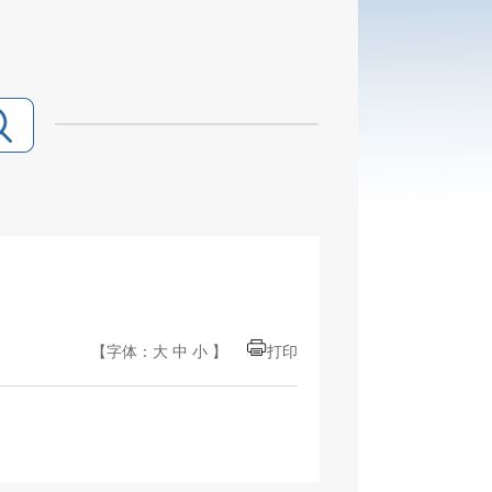
【字体：
大
中
小
】
打印