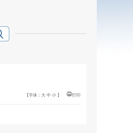
【字体：
大
中
小
】
打印