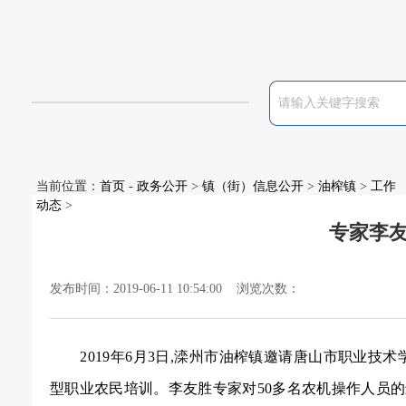
当前位置：
首页
-
政务公开
>
镇（街）信息公开
>
油榨镇
>
工作
动态
>
专家李
发布时间：2019-06-11 10:54:00 浏览次数：
2019
年
6
月
3
日
,
滦州市油榨镇邀请唐山市职业技术
型职业农民培训。李友胜专家对
50
多名农机操作人员的