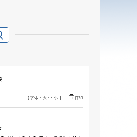
会
【字体：
大
中
小
】
打印
会。