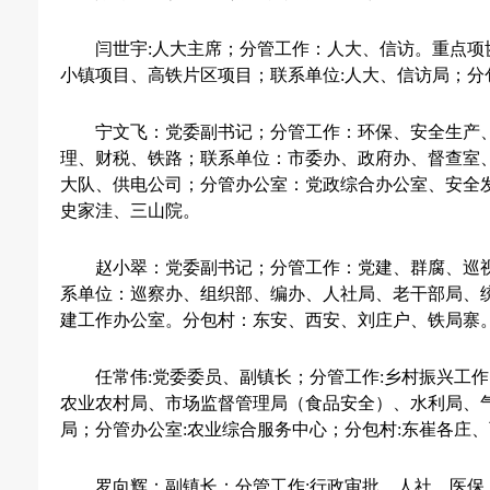
闫世宇
:人大主席；分管工作：人大、信访。重点项
小镇项目、高铁片区项目；联系单位:人大、信访局；分
宁文飞：党委副书记；分管工作：环保、安全生产
理、财税、铁路；联系单位：市委办、政府办、督查室
大队、供电公司；分管办公室：党政综合办公室、安全
史家洼、三山院。
赵小翠：党委副书记；分管工作：党建、群腐、巡
系单位：巡察办、组织部、编办、人社局、老干部局、
建工作办公室。分包村：东安、西安、刘庄户、铁局寨
任常伟
:党委委员、副镇长；分管工作:乡村振兴工
农业农村局、市场监督管理局（食品安全）、水利局、
局；
分管办公室
:农业综合服务中心
；分包村
:东崔各庄
罗向辉：副镇长；分管工作
:行政审批、人社、医