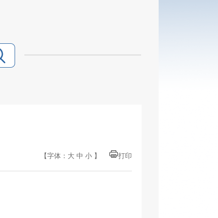
【字体：
大
中
小
】
打印