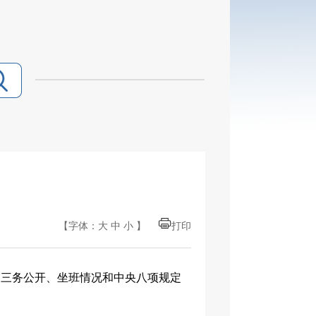
【字体：
大
中
小
】
打印
查三务公开、坐班情况和中央八项规定