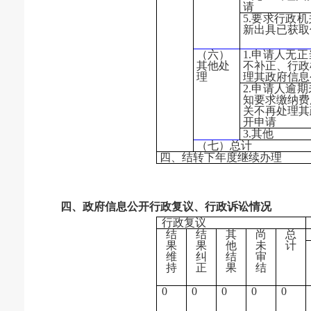
请
5.要求行政
新出具已获取
（六）
1.申请人无
其他处
不补正、行政
理
理其政府信息
2.申请人逾
知要求缴纳费
关不再处理其
开申请
3.其他
（七）总计
四、结转下年度继续办理
四、政府信息公开行政复议、行政诉讼情况
行政复议
结
结
其
尚
总
果
果
他
未
计
维
纠
结
审
持
正
果
结
0
0
0
0
0