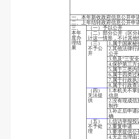
一、本年新收政府信息公开申
二、上年结转政府信息公开申
三、
（一）予以公开
本年
（二）部分公开（区分
度办
计这一情形，不计其他
理结
（三）
1.属于国家秘
果
不予公
2.其他法律
开
公开
3.危及“三安
4.保护第三
5.属于三类
6.属于四类
7.属于行政执
8.属于行政查
（四）
1.本机关不
无法提
信息
供
2.没有现成
制作
3.补正后申
确
（五）
1.信访举报
不予处
2.重复申请
理
3.要求提供
4.无正当理