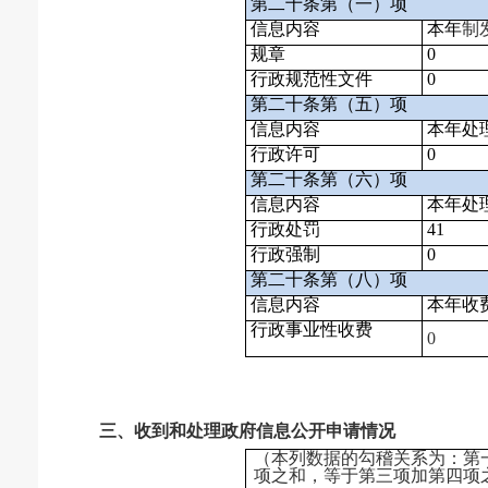
第二十条第（一）项
信息内容
本年
制
规章
0
行政规范性文件
0
第二十条第（五）项
信息内容
本年处
行政许可
0
第二十条第（六）项
信息内容
本年处
行政处罚
41
行政强制
0
第二十条第（八）项
信息内容
本年收
行政事业性收费
0
三、收到和处理政府信息公开申请情况
（本列数据的勾稽关系为：第
项之和，等于第三项加第四项