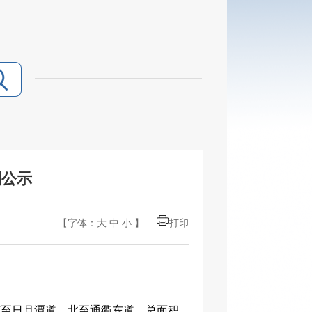
划公示
【字体：
大
中
小
】
打印
南至日月潭道，北至通衢东道，总面积