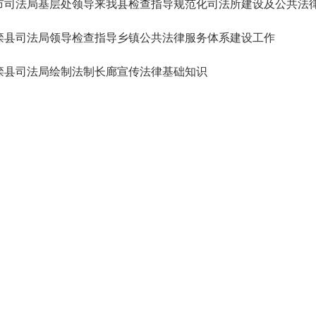
市司法局基层处领导来我县检查指导规范化司法所建设及公共法
滦县司法局领导检查指导乡镇公共法律服务体系建设工作
滦县司法局绘制法制长廊宣传法律基础知识
唐山市司法局领导来滦县对公共法律服务实体平台建设与运行情
滦县司法局开展宪法宣传活动
滦县司法局近两周工作总结及未来两周工作计划
司法局：精准扶贫在行动
505条
上一页
1
..
39
40
41
42
43
44
45
46
4