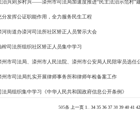
法治兴则乡村兴——滦州市司法局加速度推进“民主法治示范村”
充分发挥公证职能作用，全力服务民生工程
滦河街道办滦河司法所社区矫正人员警示大会
油榨司法所组织社区矫正人员集中学习
滦州市司法局、滦州市人民法院、滦州市公安局人民陪审员选任
滦州市司法局扎实开展律师事务所和律师年检备案工作
司法局组织集中学习《中华人民共和国政府信息公开条例》
505条
上一页
1
..
34
35
36
37
38
39
40
41
4