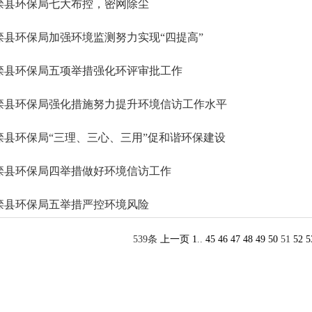
滦县环保局七大布控，密网除尘
滦县环保局加强环境监测努力实现“四提高”
滦县环保局五项举措强化环评审批工作
滦县环保局强化措施努力提升环境信访工作水平
滦县环保局“三理、三心、三用”促和谐环保建设
滦县环保局四举措做好环境信访工作
滦县环保局五举措严控环境风险
539条
上一页
1
..
45
46
47
48
49
50
51
52
5