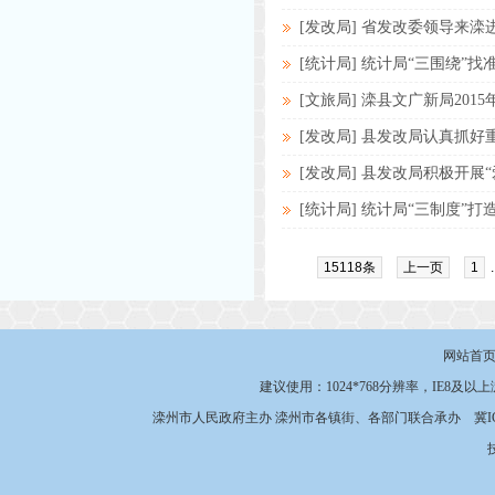
[发改局] 省发改委领导来
[统计局] 统计局“三围绕”找
[文旅局] 滦县文广新局201
[发改局] 县发改局认真抓
[发改局] 县发改局积极开展
[统计局] 统计局“三制度”
15118条
上一页
1
.
网站首
建议使用：1024*768分辨率，IE8及以
滦州市人民政府主办 滦州市各镇街、各部门联合承办
冀I