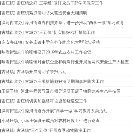
[雷庄镇] 雷庄镇念好“三字经”做好党员干部学习教育工作
[雷庄镇] 雷庄镇紧抓清明防火营造安全无烟清明
[滦河街道办] 滦河街道办四措并举，进一步推动“两学一做”学习教育
[古城街道办] 古城办“三到位”切实抓好秸秆禁烧工作
[东安各庄镇] 安各庄镇中学主办传统文化大型论坛活动
[响嘡街道办] 响嘡镇召开2016年农业农村工作会议
[响嘡街道办] 响嘡镇对全镇企业和特殊行业开展拉网式安全生产大检查
[古马镇] 古马镇开展清明节祭扫活动
[古城街道办] 古城办三项措施做好清明期间森林防火工作
[王店子镇] 河北科师领导及市领导调研王店子镇卧龙谷生态科技园
[雷庄镇] 雷庄镇切实加强秸秆垃圾禁烧巡查工作
[滦河街道办] 滦河街道办开展“两学一做”学习教育系类活动
[小马庄镇] 小马庄镇班子成员对农村环境卫生进行巡查
[古马镇] 古马镇“三个到位”开展春季动物防疫工作