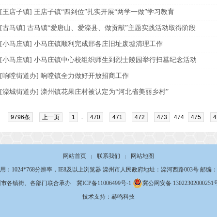
[王店子镇] 王店子镇“四到位”扎实开展“两学一做”学习教育
[古马镇] 古马镇“爱唐山、爱滦县、做贡献”主题实践活动取得阶段
[小马庄镇] 小马庄镇顺利完成邢各庄旧址废墟清理工作
[小马庄镇] 小马庄镇中心校组织师生到烈士陵园举行扫墓纪念活动
[响嘡街道办] 响嘡镇全力做好开放招商工作
[滦城街道办] 滦州镇花果庄村被认定为“河北省美丽乡村”
9796条
上一页
1
..
470
471
472
473
474
475
4
网站首页
联系我们
网站地图
|
|
用：1024*768分辨率，IE8及以上浏览器 滦州市人民政府地址：滦河西路003号 邮编：06
州市各镇街、各部门联合承办
冀ICP备11006499号-1
冀公网安备 13022302000251
技术支持：赫鸣科技