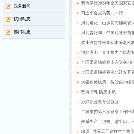
我市举行2024年全民国家
政务新闻
习近平会见马英九一行
镇街动态
河北遵化：山乡花海铺就农
部门动态
河北曹妃甸：中国对虾虾苗
梁小波督导检查我市养老机
河北唐山：青年接力 “非遗”
全国柔道锦标赛山东队获7金
全国柔道锦标赛河北迁安开
大秦铁路线第一阶段集中维
坚持演练 防患未然
办好职业教育促就业
二届市委第六次巡察工作部
关系生产、消费、进出口，
瞭望 | 共享工厂这样生产机