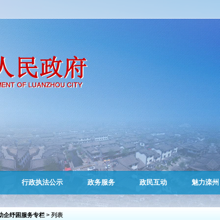
行政执法公示
政务服务
政民互动
魅力滦州
助企纾困服务专栏
> 列表