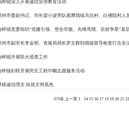
油榨镇深入开展诚信宣传教育活动
滦州市委副书记、市长梁小波带队观摩我镇马坊村、白佛院村人
油榨镇党委组织“党建引领、堡垒夺旗、先锋亮绩、百姓争星”基
滦州市副市长李金明、资规局局长罗文辉到我镇督导检查打击非
油榨镇开展防火巡查工作
油榨镇妇联开展民生工程巾帼志愿服务活动
厚植诚信理念 绘就文明底色
859条
上一页
1
..
14
15
16
17
18
19
20
21
2